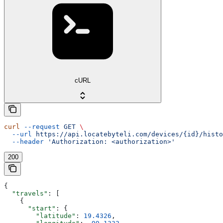
cURL
curl
 --request
 GET
 \
  --url
 https://api.locatebyteli.com/devices/{id}/histo
  --header
 'Authorization: <authorization>'
200
{
  "travels"
: [
    {
      "start"
: {
        "latitude"
: 
19.4326
,