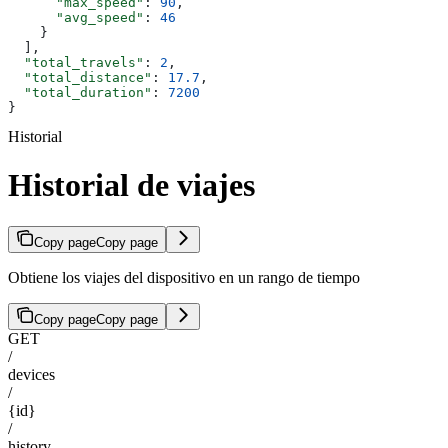
      "max_speed"
: 
90
,
      "avg_speed"
: 
46
    }
  ],
  "total_travels"
: 
2
,
  "total_distance"
: 
17.7
,
  "total_duration"
: 
7200
}
Historial
Historial de viajes
Copy page
Copy page
Obtiene los viajes del dispositivo en un rango de tiempo
Copy page
Copy page
GET
/
devices
/
{id}
/
history