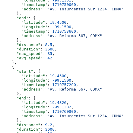
        "longitude"
: 
-99.1332
,
        "timestamp"
: 
1710750000
,
        "address"
: 
"Av. Insurgentes Sur 1234, CDMX"
      },
      "end"
: {
        "latitude"
: 
19.4500
,
        "longitude"
: 
-99.1500
,
        "timestamp"
: 
1710753600
,
        "address"
: 
"Av. Reforma 567, CDMX"
      },
      "distance"
: 
8.5
,
      "duration"
: 
3600
,
      "max_speed"
: 
85
,
      "avg_speed"
: 
42
    },
    {
      "start"
: {
        "latitude"
: 
19.4500
,
        "longitude"
: 
-99.1500
,
        "timestamp"
: 
1710757200
,
        "address"
: 
"Av. Reforma 567, CDMX"
      },
      "end"
: {
        "latitude"
: 
19.4326
,
        "longitude"
: 
-99.1332
,
        "timestamp"
: 
1710760800
,
        "address"
: 
"Av. Insurgentes Sur 1234, CDMX"
      },
      "distance"
: 
9.2
,
      "duration"
: 
3600
,