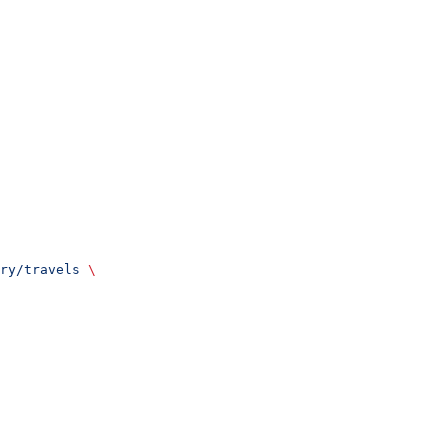
ry/travels
 \