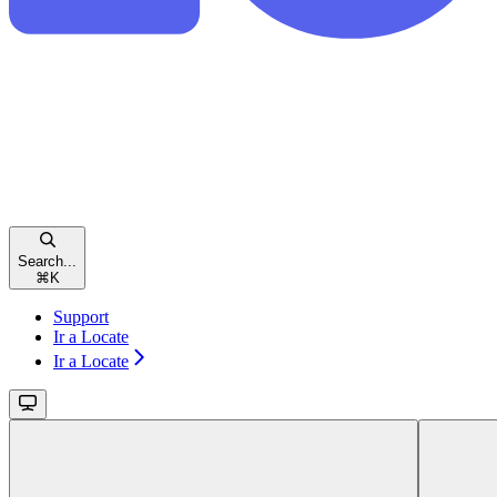
Search...
⌘
K
Support
Ir a Locate
Ir a Locate