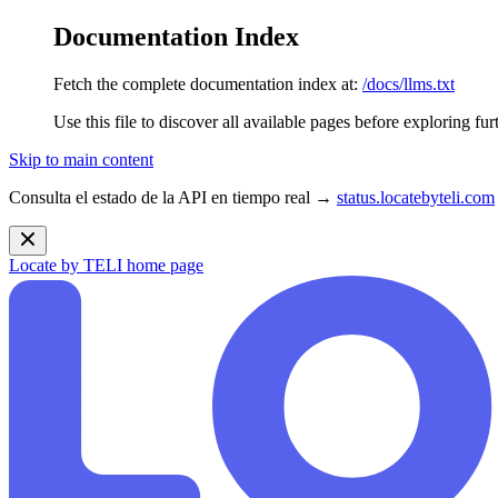
Documentation Index
Fetch the complete documentation index at:
/docs/llms.txt
Use this file to discover all available pages before exploring fur
Skip to main content
Consulta el estado de la API en tiempo real →
status.locatebyteli.com
Locate by TELI
home page