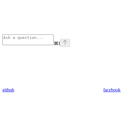
⌘
I
github
facebook