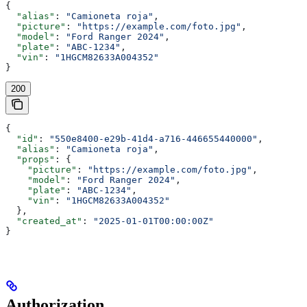
{
  "alias"
: 
"Camioneta roja"
,
  "picture"
: 
"https://example.com/foto.jpg"
,
  "model"
: 
"Ford Ranger 2024"
,
  "plate"
: 
"ABC-1234"
,
  "vin"
: 
"1HGCM82633A004352"
}
200
{
  "id"
: 
"550e8400-e29b-41d4-a716-446655440000"
,
  "alias"
: 
"Camioneta roja"
,
  "props"
: {
    "picture"
: 
"https://example.com/foto.jpg"
,
    "model"
: 
"Ford Ranger 2024"
,
    "plate"
: 
"ABC-1234"
,
    "vin"
: 
"1HGCM82633A004352"
  },
  "created_at"
: 
"2025-01-01T00:00:00Z"
}
Authorization