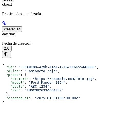
object
Propiedades actualizadas
created_at
datetime
Fecha de creación
200
{
  "id"
: 
"550e8400-e29b-41d4-a716-446655440000"
,
  "alias"
: 
"Camioneta roja"
,
  "props"
: {
    "picture"
: 
"https://example.com/foto.jpg"
,
    "model"
: 
"Ford Ranger 2024"
,
    "plate"
: 
"ABC-1234"
,
    "vin"
: 
"1HGCM82633A004352"
  },
  "created_at"
: 
"2025-01-01T00:00:00Z"
}