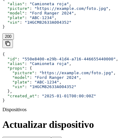
  "alias"
: 
"Camioneta roja"
,
  "picture"
: 
"https://example.com/foto.jpg"
,
  "model"
: 
"Ford Ranger 2024"
,
  "plate"
: 
"ABC-1234"
,
  "vin"
: 
"1HGCM82633A004352"
}
200
{
  "id"
: 
"550e8400-e29b-41d4-a716-446655440000"
,
  "alias"
: 
"Camioneta roja"
,
  "props"
: {
    "picture"
: 
"https://example.com/foto.jpg"
,
    "model"
: 
"Ford Ranger 2024"
,
    "plate"
: 
"ABC-1234"
,
    "vin"
: 
"1HGCM82633A004352"
  },
  "created_at"
: 
"2025-01-01T00:00:00Z"
}
Dispositivos
Actualizar dispositivo