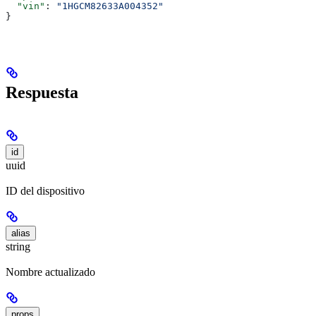
  "vin"
: 
"1HGCM82633A004352"
}
Respuesta
id
uuid
ID del dispositivo
alias
string
Nombre actualizado
props