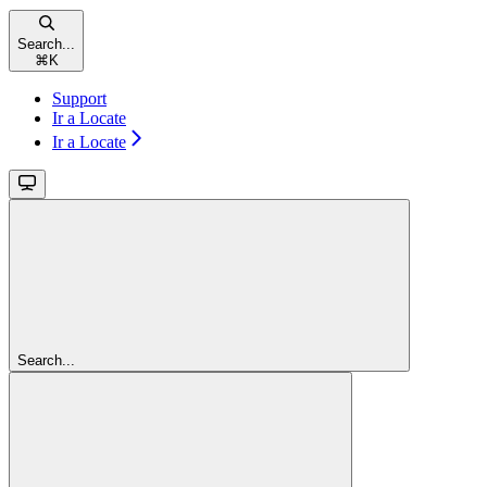
Search...
⌘
K
Support
Ir a Locate
Ir a Locate
Search...