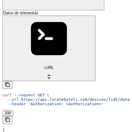
Datos de telemetría
cURL
curl
 --request
 GET
 \
  --url
 https://api.locatebyteli.com/devices/{id}/data
 
  --header
 'Authorization: <authorization>'
200
{