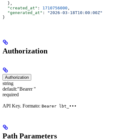
  },
  "created_at"
: 
1710756000
,
  "generated_at"
: 
"2026-03-18T10:00:00Z"
}
Authorization
Authorization
string
default:
"Bearer "
required
API Key. Formato:
Bearer lbt_•••
Path Parameters