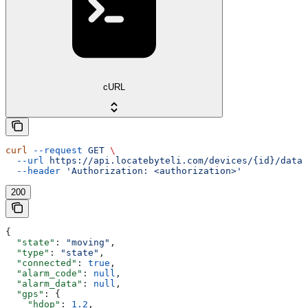
cURL
curl
 --request
 GET
 \
  --url
 https://api.locatebyteli.com/devices/{id}/data
 
  --header
 'Authorization: <authorization>'
200
{
  "state"
: 
"moving"
,
  "type"
: 
"state"
,
  "connected"
: 
true
,
  "alarm_code"
: 
null
,
  "alarm_data"
: 
null
,
  "gps"
: {
    "hdop"
: 
1.2
,