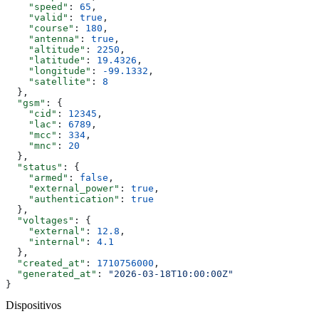
    "speed"
: 
65
,
    "valid"
: 
true
,
    "course"
: 
180
,
    "antenna"
: 
true
,
    "altitude"
: 
2250
,
    "latitude"
: 
19.4326
,
    "longitude"
: 
-99.1332
,
    "satellite"
: 
8
  },
  "gsm"
: {
    "cid"
: 
12345
,
    "lac"
: 
6789
,
    "mcc"
: 
334
,
    "mnc"
: 
20
  },
  "status"
: {
    "armed"
: 
false
,
    "external_power"
: 
true
,
    "authentication"
: 
true
  },
  "voltages"
: {
    "external"
: 
12.8
,
    "internal"
: 
4.1
  },
  "created_at"
: 
1710756000
,
  "generated_at"
: 
"2026-03-18T10:00:00Z"
}
Dispositivos