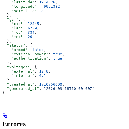
    "latitude"
: 
19.4326
,
    "longitude"
: 
-99.1332
,
    "satellite"
: 
8
  },
  "gsm"
: {
    "cid"
: 
12345
,
    "lac"
: 
6789
,
    "mcc"
: 
334
,
    "mnc"
: 
20
  },
  "status"
: {
    "armed"
: 
false
,
    "external_power"
: 
true
,
    "authentication"
: 
true
  },
  "voltages"
: {
    "external"
: 
12.8
,
    "internal"
: 
4.1
  },
  "created_at"
: 
1710756000
,
  "generated_at"
: 
"2026-03-18T10:00:00Z"
}
Errores