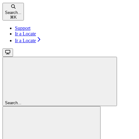
Search...
⌘
K
Support
Ir a Locate
Ir a Locate
Search...