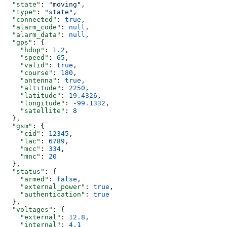
  "state"
: 
"moving"
,
  "type"
: 
"state"
,
  "connected"
: 
true
,
  "alarm_code"
: 
null
,
  "alarm_data"
: 
null
,
  "gps"
: {
    "hdop"
: 
1.2
,
    "speed"
: 
65
,
    "valid"
: 
true
,
    "course"
: 
180
,
    "antenna"
: 
true
,
    "altitude"
: 
2250
,
    "latitude"
: 
19.4326
,
    "longitude"
: 
-99.1332
,
    "satellite"
: 
8
  },
  "gsm"
: {
    "cid"
: 
12345
,
    "lac"
: 
6789
,
    "mcc"
: 
334
,
    "mnc"
: 
20
  },
  "status"
: {
    "armed"
: 
false
,
    "external_power"
: 
true
,
    "authentication"
: 
true
  },
  "voltages"
: {
    "external"
: 
12.8
,
    "internal"
: 
4.1