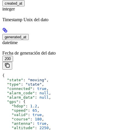
created_at
integer
Timestamp Unix del dato
generated_at
datetime
Fecha de generación del dato
200
{
  "state"
: 
"moving"
,
  "type"
: 
"state"
,
  "connected"
: 
true
,
  "alarm_code"
: 
null
,
  "alarm_data"
: 
null
,
  "gps"
: {
    "hdop"
: 
1.2
,
    "speed"
: 
65
,
    "valid"
: 
true
,
    "course"
: 
180
,
    "antenna"
: 
true
,
    "altitude"
: 
2250
,