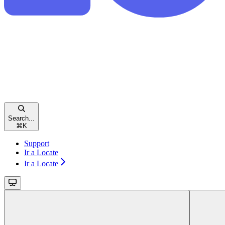
Search...
⌘
K
Support
Ir a Locate
Ir a Locate