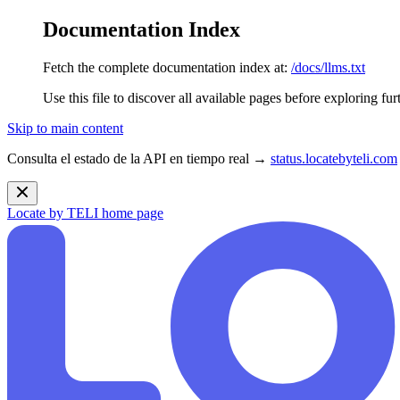
Documentation Index
Fetch the complete documentation index at:
/docs/llms.txt
Use this file to discover all available pages before exploring fur
Skip to main content
Consulta el estado de la API en tiempo real →
status.locatebyteli.com
Locate by TELI
home page