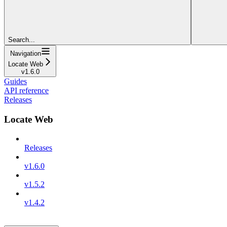
Search...
Navigation
Locate Web
v1.6.0
Guides
API reference
Releases
Locate Web
Releases
v1.6.0
v1.5.2
v1.4.2