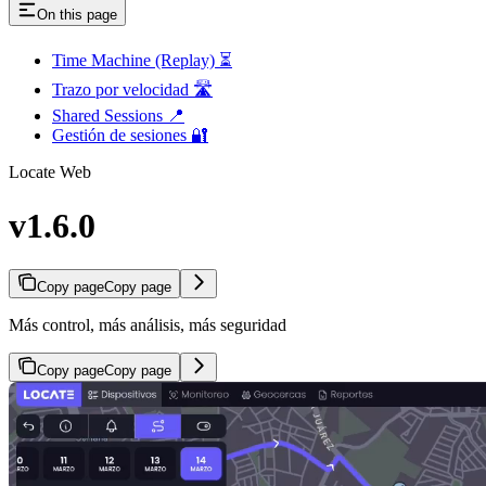
On this page
Time Machine (Replay) ⏳
Trazo por velocidad 🛣️
Shared Sessions 📍
Gestión de sesiones 🔐
Locate Web
v1.6.0
Copy page
Copy page
Más control, más análisis, más seguridad
Copy page
Copy page