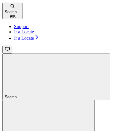
Search...
⌘
K
Support
Ir a Locate
Ir a Locate
Search...