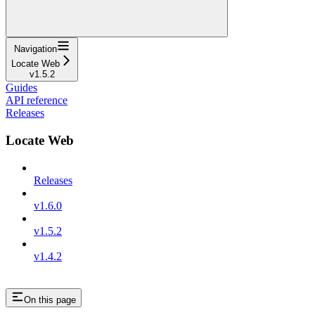
Navigation
Locate Web
v1.5.2
Guides
API reference
Releases
Locate Web
Releases
v1.6.0
v1.5.2
v1.4.2
On this page