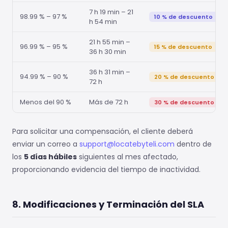
7 h 19 min – 21
98.99 % – 97 %
10 % de descuento
h 54 min
21 h 55 min –
96.99 % – 95 %
15 % de descuento
36 h 30 min
36 h 31 min –
94.99 % – 90 %
20 % de descuento
72 h
Menos del 90 %
Más de 72 h
30 % de descuento
Para solicitar una compensación, el cliente deberá
enviar un correo a
support@locatebyteli.com
dentro de
los
5 días hábiles
siguientes al mes afectado,
proporcionando evidencia del tiempo de inactividad.
8. Modificaciones y Terminación del SLA