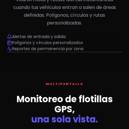
cuando tus vehículos entran o salen de áreas
definidas. Polígonos, círculos y rutas
personalizadas.
Alertas de entrada y salida
Polígonos y círculos personalizados
Reportes de permanencia por zona
Oficina Villahermosa
Bodega TAB
NP300 — 12
#T05 T880
Ranger 03
MULTIPANTALLA
Monitoreo de flotillas
GPS,
una sola vista.