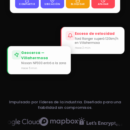
COMPARTIR
UBICACIÓN
BLOQUEAR
APAGAR
Exceso de velocidad
Ford Ranger superó 120km/h
en Villahermosa
Hace 2 min
Geocerca —
Villahermosa
Nissan NP300 entró a la zona
Hace 5 min
Impulsado por líderes de la industria. Diseñado para una
fiabilidad sin compromisos.