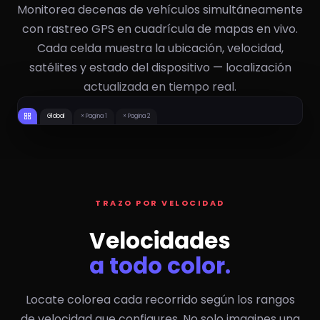
Monitorea decenas de vehículos simultáneamente
con rastreo GPS en cuadrícula de mapas en vivo.
Cada celda muestra la ubicación, velocidad,
satélites y estado del dispositivo — localización
actualizada en tiempo real.
15
0
#112 INTERNATIONAL
1370/0901 MX
22
17
KM/H
KM/H
0
0
1316/1408 MX
#AGS333 CAJA
20
20
KM/H
KM/H
Global
× Pagina 1
× Pagina 2
TRAZO POR VELOCIDAD
Velocidades
a todo color.
Locate colorea cada recorrido según los rangos
de velocidad que configures. No solo imagines una