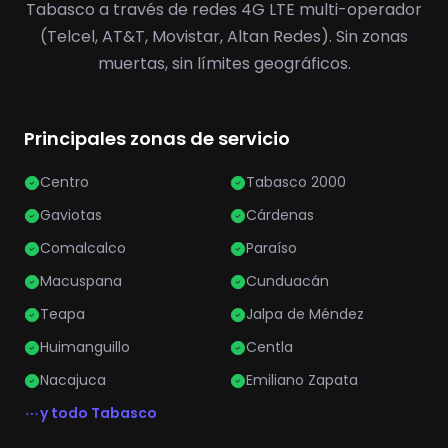
Tabasco a través de redes 4G LTE multi-operador
(Telcel, AT&T, Movistar, Altan Redes). Sin zonas
muertas, sin límites geográficos.
Principales zonas de servicio
Centro
Tabasco 2000
Gaviotas
Cárdenas
Comalcalco
Paraíso
Macuspana
Cunduacán
Teapa
Jalpa de Méndez
Huimanguillo
Centla
Nacajuca
Emiliano Zapata
y todo Tabasco