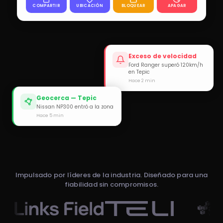
COMPARTIR
UBICACIÓN
BLOQUEAR
APAGAR
Exceso de velocidad
Ford Ranger superó 120km/h
en Tepic
Hace 2 min
Geocerca — Tepic
Nissan NP300 entró a la zona
Hace 5 min
Impulsado por líderes de la industria. Diseñado para una
fiabilidad sin compromisos.