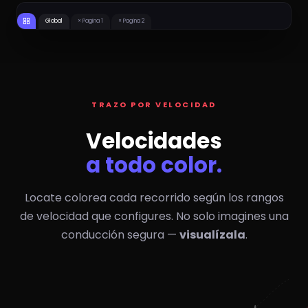
15
0
#112 INTERNATIONAL
1370/0901 MX
22
17
KM/H
KM/H
0
0
1316/1408 MX
#AGS333 CAJA
20
20
KM/H
KM/H
Global
× Pagina 1
× Pagina 2
TRAZO POR VELOCIDAD
Velocidades
a todo color.
Locate colorea cada recorrido según los rangos
de velocidad que configures. No solo imagines una
conducción segura —
visualízala
.