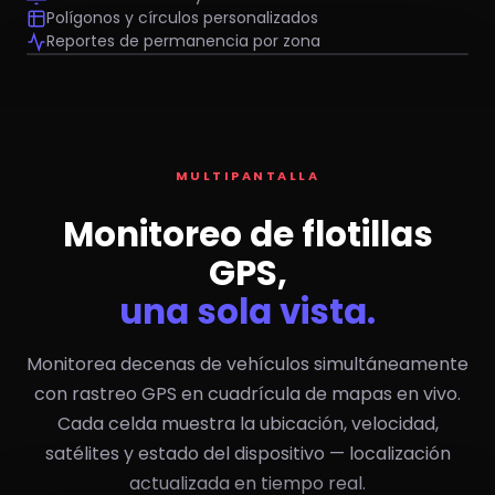
Polígonos y círculos personalizados
Reportes de permanencia por zona
Oficina Tepic
Bodega NAY
NP300 — 12
#T05 T880
Ranger 03
MULTIPANTALLA
Monitoreo de flotillas
GPS,
una sola vista.
Monitorea decenas de vehículos simultáneamente
con rastreo GPS en cuadrícula de mapas en vivo.
Cada celda muestra la ubicación, velocidad,
satélites y estado del dispositivo — localización
actualizada en tiempo real.