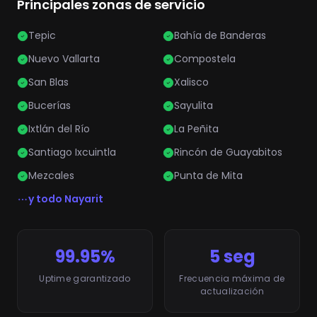
Principales zonas de servicio
Tepic
Bahía de Banderas
Nuevo Vallarta
Compostela
San Blas
Xalisco
Bucerías
Sayulita
Ixtlán del Río
La Peñita
Santiago Ixcuintla
Rincón de Guayabitos
Mezcales
Punta de Mita
y todo Nayarit
99.95%
5 seg
Uptime garantizado
Frecuencia máxima de
actualización