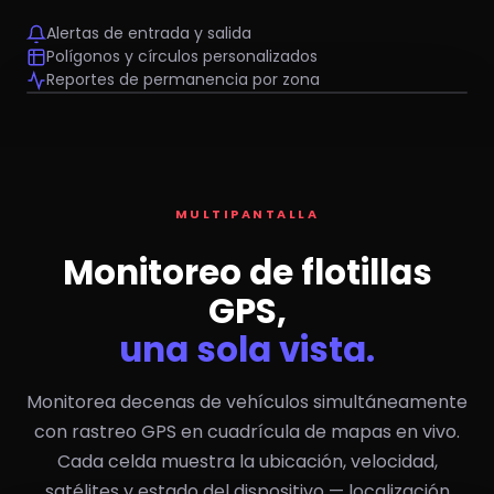
Alertas de entrada y salida
Polígonos y círculos personalizados
Reportes de permanencia por zona
Oficina Morelia
Bodega MICH
NP300 — 12
#T05 T880
Ranger 03
MULTIPANTALLA
Monitoreo de flotillas
GPS,
una sola vista.
Monitorea decenas de vehículos simultáneamente
con rastreo GPS en cuadrícula de mapas en vivo.
Cada celda muestra la ubicación, velocidad,
satélites y estado del dispositivo — localización