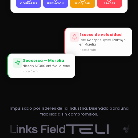
COMPARTIR
UBICACIÓN
BLOQUEAR
APAGAR
Exceso de velocidad
Ford Ranger superó 120km/h
en Morelia
Hace 2 min
Geocerca — Morelia
Nissan NP300 entró a la zona
Hace 5 min
Impulsado por líderes de la industria. Diseñado para una
fiabilidad sin compromisos.