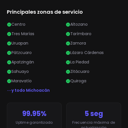
Principales zonas de servicio
Centro
Altozano
Tres Marías
Tarímbaro
Uruapan
Zamora
Pátzcuaro
Lázaro Cárdenas
Apatzingán
La Piedad
Sahuayo
Zitácuaro
Maravatío
Quiroga
y todo Michoacán
99.95%
5 seg
Uptime garantizado
Frecuencia máxima de
actualización