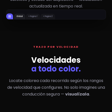
actualizada en tiempo real.
15
0
#112 INTERNATIONAL
1370/0901 MX
22
17
KM/H
KM/H
0
0
1316/1408 MX
#AGS333 CAJA
20
20
KM/H
KM/H
Global
× Pagina 1
× Pagina 2
TRAZO POR VELOCIDAD
Velocidades
a todo color.
Locate colorea cada recorrido según los rangos
de velocidad que configures. No solo imagines una
conducción segura —
visualízala
.