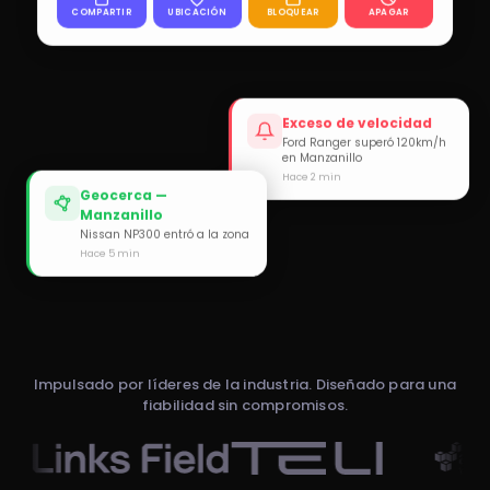
COMPARTIR
UBICACIÓN
BLOQUEAR
APAGAR
Exceso de velocidad
Ford Ranger superó 120km/h
en Manzanillo
Hace 2 min
Geocerca —
Manzanillo
Nissan NP300 entró a la zona
Hace 5 min
Impulsado por líderes de la industria. Diseñado para una
fiabilidad sin compromisos.