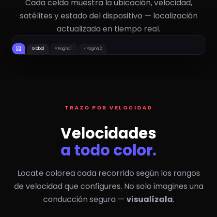
Cada celda muestra la ubicación, velocidad,
satélites y estado del dispositivo — localización
actualizada en tiempo real.
15
0
#112 INTERNATIONAL
1370/0901 MX
22
17
KM/H
KM/H
0
0
1316/1408 MX
#AGS333 CAJA
20
20
KM/H
KM/H
Global
× Pagina 1
× Pagina 2
TRAZO POR VELOCIDAD
Velocidades
a todo color.
Locate colorea cada recorrido según los rangos
de velocidad que configures. No solo imagines una
conducción segura —
visualízala
.