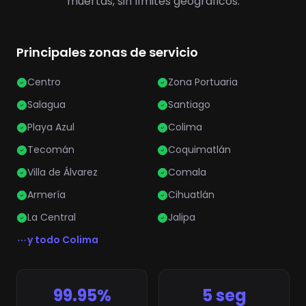
muertas, sin límites geográficos.
Principales zonas de servicio
Centro
Zona Portuaria
Salagua
Santiago
Playa Azul
Colima
Tecomán
Coquimatlán
Villa de Álvarez
Comala
Armería
Cihuatlán
La Central
Jalipa
y todo Colima
99.95%
5 seg