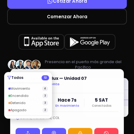
Cotizar Ahora
Comenzar Ahora
Presencia en el puerto más grande del
Pacífico
Todos
Toyota Hilux — Unidad 07
12
En movimiento
Movimiento
4
Encendido
3
82 KM/H
Hace 7s
5 SAT
Detenido
3
Velocidad
En movimiento
Conectados
Apagado
2
4 vehículos en vivo
Centro, Manzanillo, COL