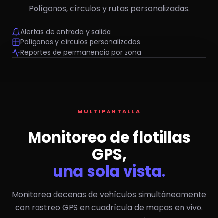
Polígonos, círculos y rutas personalizadas.
Alertas de entrada y salida
Polígonos y círculos personalizados
Reportes de permanencia por zona
Oficina Manzanillo
Bodega COL
NP300 — 12
#T05 T880
Ranger 03
MULTIPANTALLA
Monitoreo de flotillas
GPS,
una sola vista.
Monitorea decenas de vehículos simultáneamente
con rastreo GPS en cuadrícula de mapas en vivo.