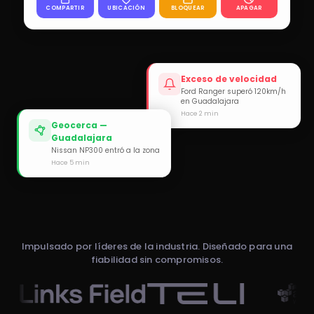
COMPARTIR
UBICACIÓN
BLOQUEAR
APAGAR
Exceso de velocidad
Ford Ranger superó 120km/h
en Guadalajara
Hace 2 min
Geocerca —
Guadalajara
Nissan NP300 entró a la zona
Hace 5 min
Impulsado por líderes de la industria. Diseñado para una
fiabilidad sin compromisos.