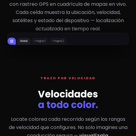
con rastreo GPS en cuadrícula de mapas en vivo.
Cada celda muestra la ubicación, velocidad,
satélites y estado del dispositivo — localización
actualizada en tiempo real.
15
0
#112 INTERNATIONAL
1370/0901 MX
22
17
KM/H
KM/H
0
0
1316/1408 MX
#AGS333 CAJA
20
20
KM/H
KM/H
Global
× Pagina 1
× Pagina 2
TRAZO POR VELOCIDAD
Velocidades
a todo color.
Locate colorea cada recorrido según los rangos
de velocidad que configures. No solo imagines una
conducción segura —
visualízala
.