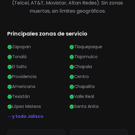
(Telcel, AT&T, Movistar, Altan Redes). Sin zonas
muertas, sin límites geográficos.
Principales zonas de servicio
Zapopan
Tlaquepaque
Tonalá
Tlajomulco
El Salto
Chapala
Providencia
Centro
Americana
Chapalita
Tesistán
Valle Real
López Mateos
Santa Anita
y todo Jalisco