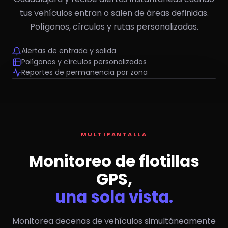
tus vehículos entran o salen de áreas definidas.
Polígonos, círculos y rutas personalizadas.
Alertas de entrada y salida
Polígonos y círculos personalizados
Reportes de permanencia por zona
Oficina Guadalajara
Bodega JAL
NP300 — 12
#T05 T880
Ranger 03
MULTIPANTALLA
Monitoreo de flotillas
GPS,
una sola vista.
Monitorea decenas de vehículos simultáneamente