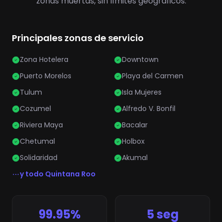
zonas muertas, sin límites geográficos.
Principales zonas de servicio
Zona Hotelera
Downtown
Puerto Morelos
Playa del Carmen
Tulum
Isla Mujeres
Cozumel
Alfredo V. Bonfil
Riviera Maya
Bacalar
Chetumal
Holbox
Solidaridad
Akumal
y todo Quintana Roo
99.95%
5 seg