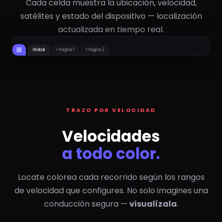
Cada celda muestra la ubicación, velocidad,
satélites y estado del dispositivo — localización
actualizada en tiempo real.
15
0
#112 INTERNATIONAL
1370/0901 MX
22
17
KM/H
KM/H
0
0
1316/1408 MX
#AGS333 CAJA
20
20
KM/H
KM/H
Global
× Pagina 1
× Pagina 2
TRAZO POR VELOCIDAD
Velocidades
a todo color.
Locate colorea cada recorrido según los rangos
de velocidad que configures. No solo imagines una
conducción segura —
visualízala
.