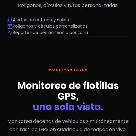
Polígonos, círculos y rutas personalizadas.
Alertas de entrada y salida
Polígonos y círculos personalizados
Reportes de permanencia por zona
Oficina Cancún
Bodega QROO
NP300 — 12
#T05 T880
Ranger 03
MULTIPANTALLA
Monitoreo de flotillas
GPS,
una sola vista.
Monitorea decenas de vehículos simultáneamente
con rastreo GPS en cuadrícula de mapas en vivo.