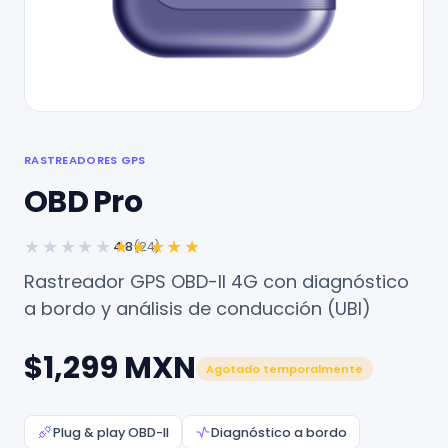
RASTREADORES GPS
OBD Pro
★★★★★
★★★★★
4.8
(24)
Rastreador GPS OBD-II 4G con diagnóstico
a bordo y análisis de conducción (UBI)
$1,299 MXN
Agotado temporalmente
Plug & play OBD-II
Diagnóstico a bordo