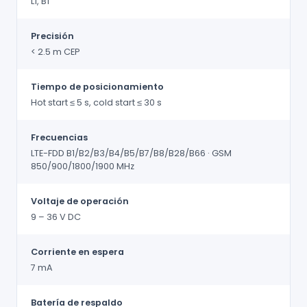
L1, B1
Precisión
< 2.5 m CEP
Tiempo de posicionamiento
Hot start ≤ 5 s, cold start ≤ 30 s
Frecuencias
LTE-FDD B1/B2/B3/B4/B5/B7/B8/B28/B66 · GSM
850/900/1800/1900 MHz
Voltaje de operación
9 – 36 V DC
Corriente en espera
7 mA
Batería de respaldo