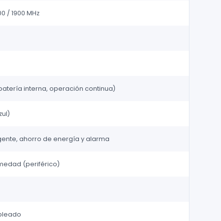
00 / 1900 MHz
 batería interna, operación continua)
zul)
igente, ahorro de energía y alarma
edad (periférico)
ableado