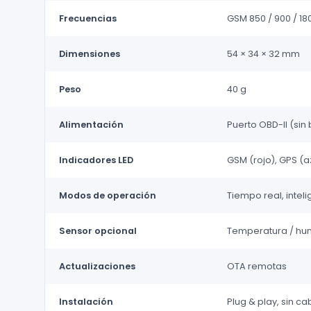
Frecuencias
GSM 850 / 900 / 18
Dimensiones
54 × 34 × 32 mm
Peso
40 g
Alimentación
Puerto OBD-II (sin
Indicadores LED
GSM (rojo), GPS (a
Modos de operación
Tiempo real, intel
Sensor opcional
Temperatura / hum
Actualizaciones
OTA remotas
Instalación
Plug & play, sin c