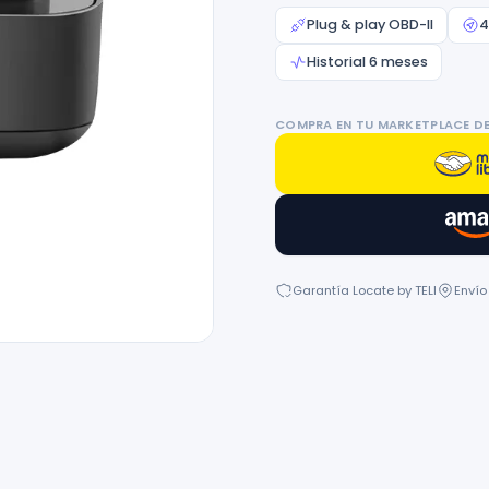
Plug & play OBD-II
4
Historial 6 meses
COMPRA EN TU MARKETPLACE D
Garantía Locate by TELI
Envío