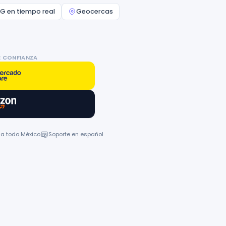
G en tiempo real
Geocercas
E CONFIANZA
 a todo México
Soporte en español