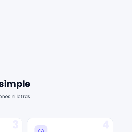
 simple
nes ni letras
3
4