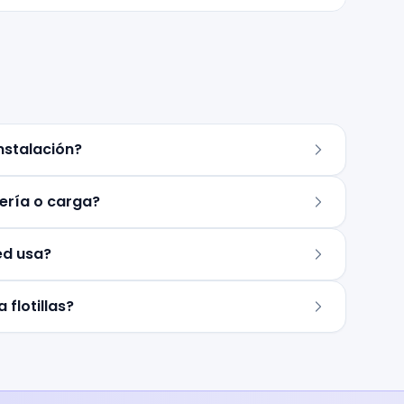
nstalación?
ería o carga?
ed usa?
 flotillas?