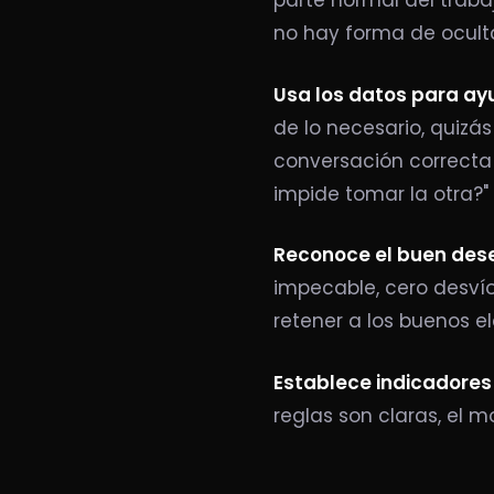
parte normal del traba
no hay forma de oculta
Usa los datos para ayu
de lo necesario, quizás 
conversación correcta 
impide tomar la otra?"
Reconoce el buen de
impecable, cero desvío
retener a los buenos e
Establece indicadores 
reglas son claras, el m