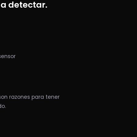
 a detectar.
sensor
son razones para tener
do.