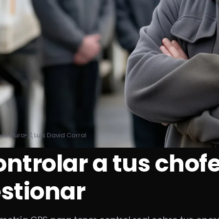
 lectura
Luis David Corral
trolar a tus chofe
stionar