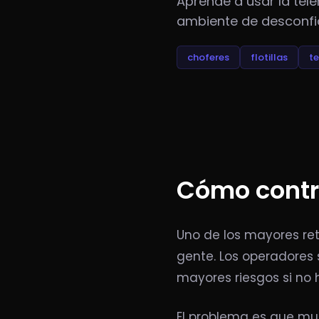
Aprende a usar la tele
ambiente de desconfian
choferes
flotillas
te
Cómo contro
Uno de los mayores reto
gente. Los operadores 
mayores riesgos si no 
El problema es que muc