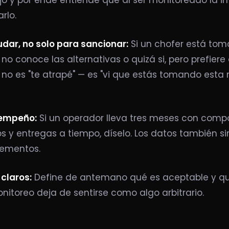
jo y por ende entiende que al ser monitoreado la i
rlo.
dar, no solo para sancionar:
Si un chofer está tom
no conoce las alternativas o quizá si, pero prefiere 
no es "te atrapé" — es "vi que estás tomando esta 
sempeño:
Si un operador lleva tres meses con com
s y entregas a tiempo, díselo. Los datos también s
lementos.
claros:
Define de antemano qué es aceptable y qu
onitoreo deja de sentirse como algo arbitrario.