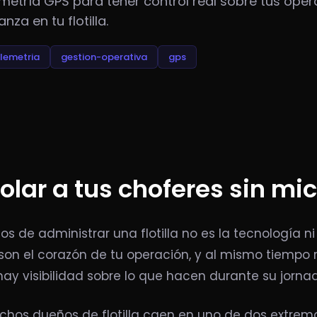
metría GPS para tener control real sobre tus oper
za en tu flotilla.
lemetria
gestion-operativa
gps
lar a tus choferes sin mi
s de administrar una flotilla no es la tecnología ni
son el corazón de tu operación, y al mismo tiempo 
hay visibilidad sobre lo que hacen durante su jorna
hos dueños de flotilla caen en uno de dos extremo