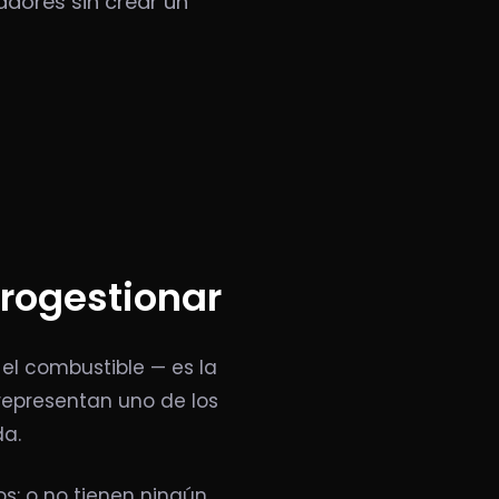
adores sin crear un
crogestionar
 el combustible — es la
representan uno de los
da.
s: o no tienen ningún